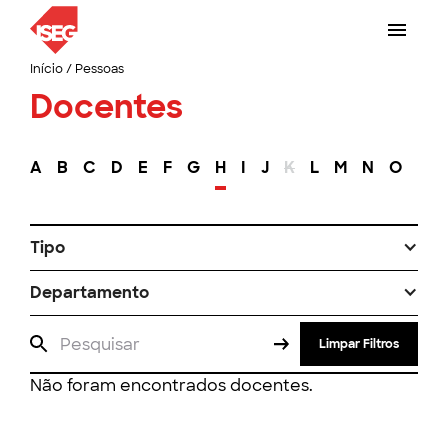
Início
/
Pessoas
Docentes
A
B
C
D
E
F
G
H
I
J
K
L
M
N
O
P
Tipo
Departamento
Limpar Filtros
Não foram encontrados docentes.