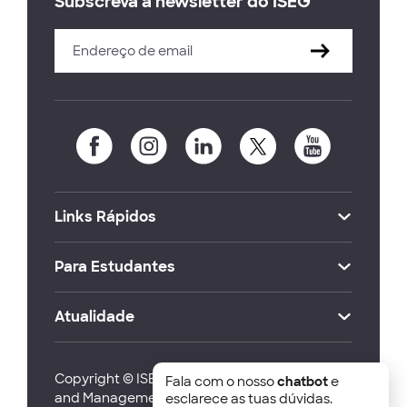
Subscreva a newsletter do ISEG
Links Rápidos
Para Estudantes
Atualidade
Copyright © ISEG Lisbon School of Economics
Fala com o nosso
chatbot
e
and Management 2026
esclarece as tuas dúvidas.