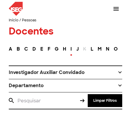
Início
/
Pessoas
Docentes
A
B
C
D
E
F
G
H
I
J
K
L
M
N
O
P
Investigador Auxiliar Convidado
Departamento
Limpar Filtros