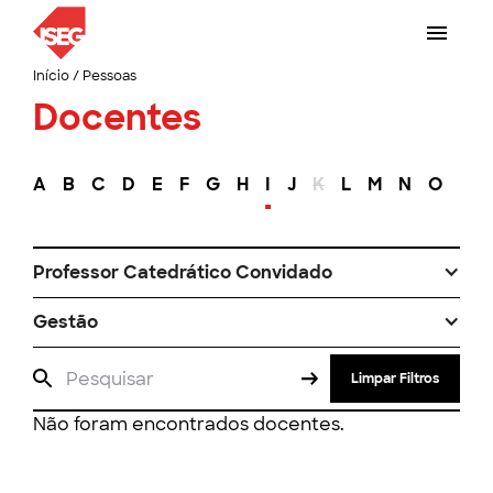
Início
/
Pessoas
Docentes
A
B
C
D
E
F
G
H
I
J
K
L
M
N
O
P
Professor Catedrático Convidado
Gestão
Limpar Filtros
Não foram encontrados docentes.