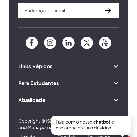
Links Rápidos
Para Estudantes
Atualidade
Copyright © ISEG Lisbon School of Economics
Fala com o nosso
chatbot
e
and Management 2026
esclarece as tuas dúvidas.