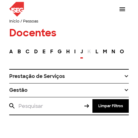
Início
/
Pessoas
Docentes
A
B
C
D
E
F
G
H
I
J
K
L
M
N
O
P
Prestação de Serviços
Gestão
Limpar Filtros