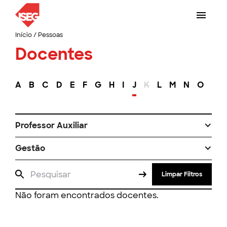
Início
/
Pessoas
Docentes
A
B
C
D
E
F
G
H
I
J
K
L
M
N
O
P
Professor Auxiliar
Gestão
Limpar Filtros
Não foram encontrados docentes.