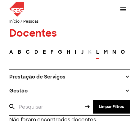
Início
/
Pessoas
Docentes
A
B
C
D
E
F
G
H
I
J
K
L
M
N
O
P
Prestação de Serviços
Gestão
Limpar Filtros
Não foram encontrados docentes.