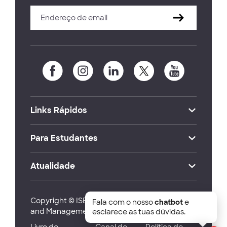
Links Rápidos
Para Estudantes
Atualidade
Copyright © ISEG Lisbon School of Economics
Fala com o nosso
chatbot
e
and Management 2026
esclarece as tuas dúvidas.