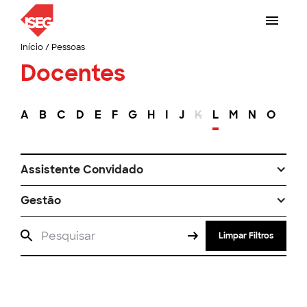
Início
/
Pessoas
Docentes
A
B
C
D
E
F
G
H
I
J
K
L
M
N
O
P
Assistente Convidado
Gestão
Limpar Filtros