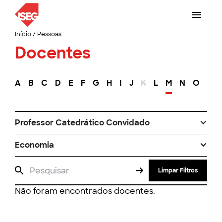
Início
/
Pessoas
Docentes
A
B
C
D
E
F
G
H
I
J
K
L
M
N
O
P
Professor Catedrático Convidado
Economia
Limpar Filtros
Não foram encontrados docentes.