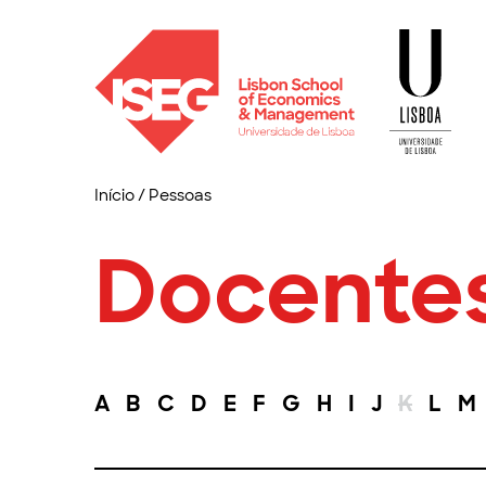
Início
/
Pessoas
Docente
A
B
C
D
E
F
G
H
I
J
K
L
M