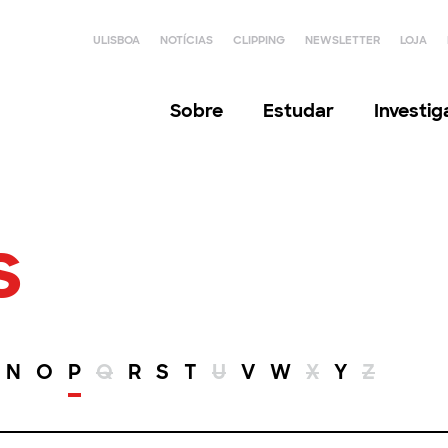
ULISBOA
NOTÍCIAS
CLIPPING
NEWSLETTER
LOJA
Sobre
Estudar
Investi
s
N
O
P
Q
R
S
T
U
V
W
X
Y
Z