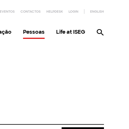
EVENTOS
CONTACTOS
HELPDESK
LOGIN
ENGLISH
gação
Pessoas
Life at ISEG