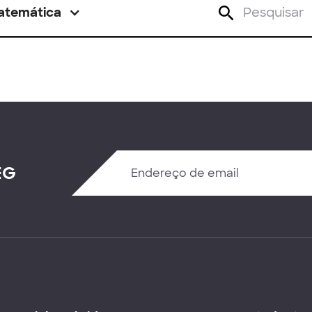
atemática
EG