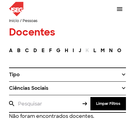
Início
/
Pessoas
Docentes
A
B
C
D
E
F
G
H
I
J
K
L
M
N
O
P
Tipo
Ciências Sociais
Limpar Filtros
Não foram encontrados docentes.