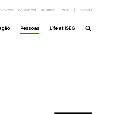
EVENTOS
CONTACTOS
HELPDESK
LOGIN
ENGLISH
gação
Pessoas
Life at ISEG