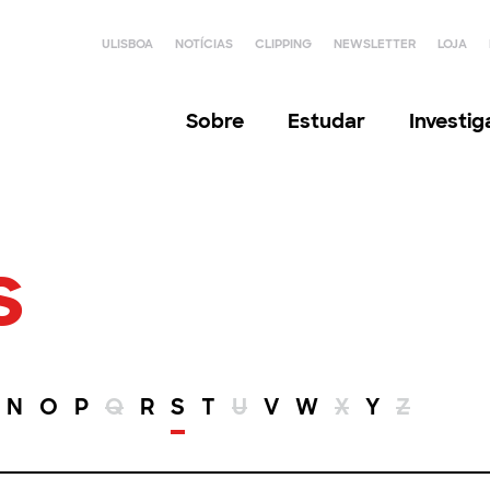
ULISBOA
NOTÍCIAS
CLIPPING
NEWSLETTER
LOJA
Sobre
Estudar
Investi
s
N
O
P
Q
R
S
T
U
V
W
X
Y
Z