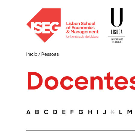
Início
/
Pessoas
Docente
A
B
C
D
E
F
G
H
I
J
K
L
M