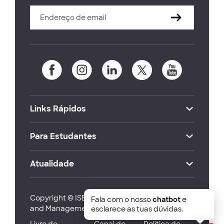
Links Rápidos
Para Estudantes
Atualidade
Copyright © ISEG Lisbon School of Economics
Fala com o nosso
chatbot
e
and Management 2026
esclarece as tuas dúvidas.