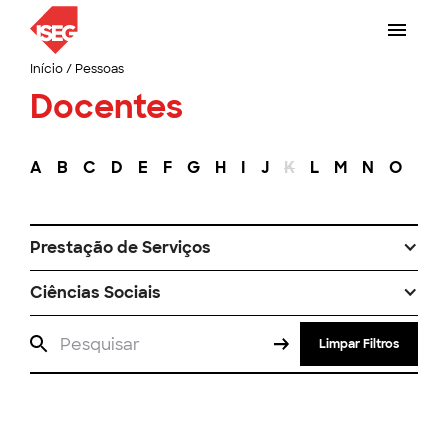
Início
/
Pessoas
Docentes
A
B
C
D
E
F
G
H
I
J
K
L
M
N
O
P
Prestação de Serviços
Ciências Sociais
Limpar Filtros