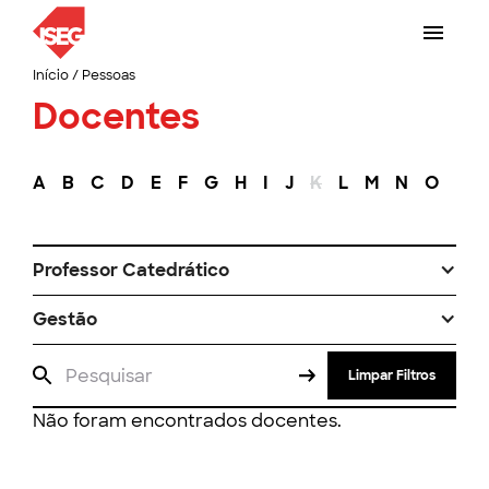
Início
/
Pessoas
Docentes
A
B
C
D
E
F
G
H
I
J
K
L
M
N
O
P
Professor Catedrático
Gestão
Limpar Filtros
Não foram encontrados docentes.