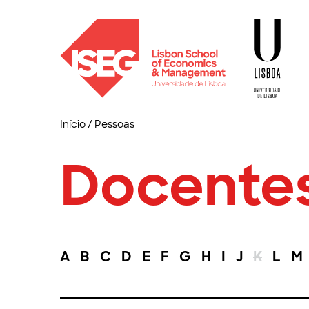
Início
/
Pessoas
Docente
A
B
C
D
E
F
G
H
I
J
K
L
M