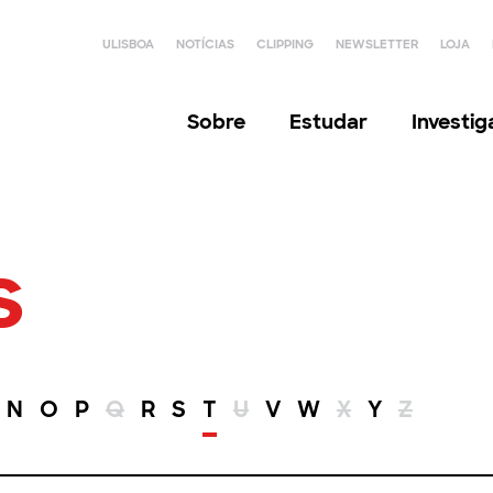
ULISBOA
NOTÍCIAS
CLIPPING
NEWSLETTER
LOJA
Sobre
Estudar
Investi
s
N
O
P
Q
R
S
T
U
V
W
X
Y
Z