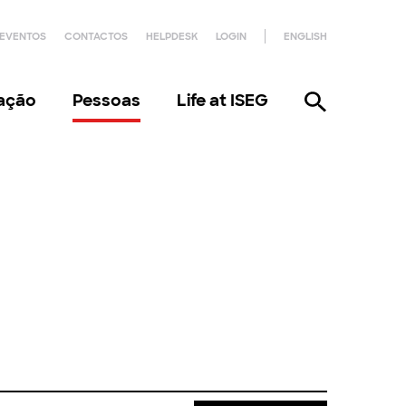
EVENTOS
CONTACTOS
HELPDESK
LOGIN
ENGLISH
gação
Pessoas
Life at ISEG