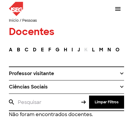
Início
/
Pessoas
Docentes
A
B
C
D
E
F
G
H
I
J
K
L
M
N
O
P
Professor visitante
Ciências Sociais
Limpar Filtros
Não foram encontrados docentes.