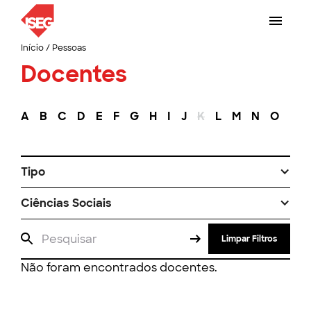
Início
/
Pessoas
Docentes
A
B
C
D
E
F
G
H
I
J
K
L
M
N
O
P
Tipo
Ciências Sociais
Limpar Filtros
Não foram encontrados docentes.