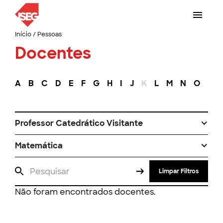
Início
/
Pessoas
Docentes
A
B
C
D
E
F
G
H
I
J
K
L
M
N
O
P
Professor Catedrático Visitante
Matemática
Limpar Filtros
Não foram encontrados docentes.