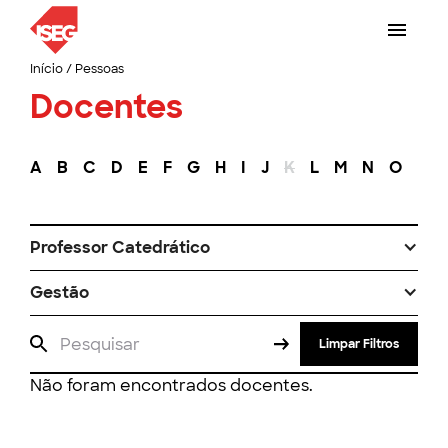
Início
/
Pessoas
Docentes
A
B
C
D
E
F
G
H
I
J
K
L
M
N
O
P
Professor Catedrático
Gestão
Limpar Filtros
Não foram encontrados docentes.