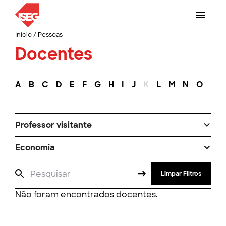
Início
/
Pessoas
Docentes
A
B
C
D
E
F
G
H
I
J
K
L
M
N
O
P
Professor visitante
Economia
Limpar Filtros
Não foram encontrados docentes.