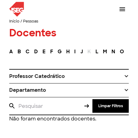
Início
/
Pessoas
Docentes
A
B
C
D
E
F
G
H
I
J
K
L
M
N
O
P
Professor Catedrático
Departamento
Limpar Filtros
Não foram encontrados docentes.