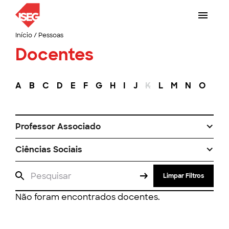
Início
/
Pessoas
Docentes
A
B
C
D
E
F
G
H
I
J
K
L
M
N
O
P
Professor Associado
Ciências Sociais
Limpar Filtros
Não foram encontrados docentes.