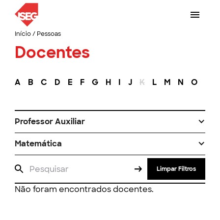
Início
/
Pessoas
Docentes
A
B
C
D
E
F
G
H
I
J
K
L
M
N
O
P
Professor Auxiliar
Matemática
Limpar Filtros
Não foram encontrados docentes.