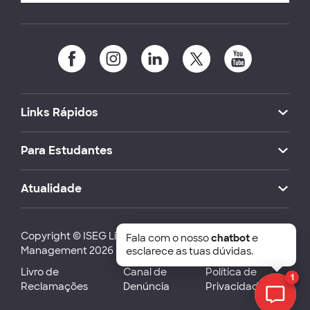
Links Rápidos
Para Estudantes
Atualidade
Copyright © ISEG Lisbon School of Economics and
Fala com o nosso
chatbot
e
Management 2026
esclarece as tuas dúvidas.
Livro de
Canal de
Política de
1
Reclamações
Denúncia
Privacidade
Chat