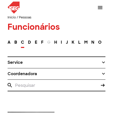
Início
/
Pessoas
Funcionários
A
B
C
D
E
F
G
H
I
J
K
L
M
N
O
P
Service
Coordenadora