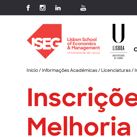
C
Início
/
Informações Académicas
/
Licenciaturas
/
I
Inscriçõ
Melhoria