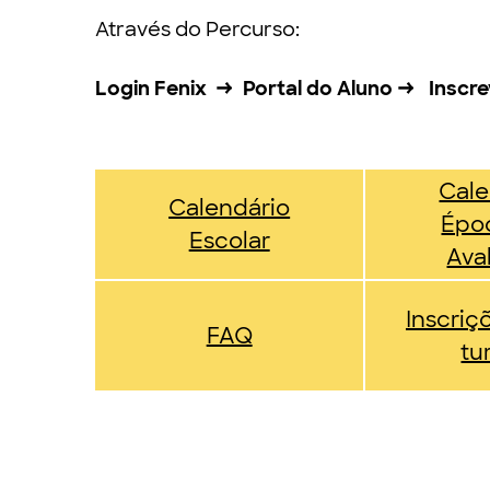
Através do Percurso:
Login Fenix → Portal do Aluno → Inscre
Cale
Calendário
Épo
Escolar
Ava
Inscriç
FAQ
tu