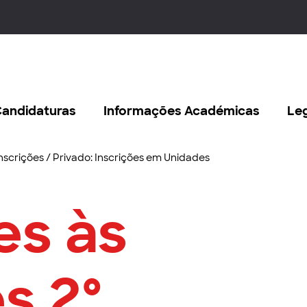
andidaturas
Informações Académicas
Le
nscrições
/
Privado: Inscrições em Unidades
es às
s 2º