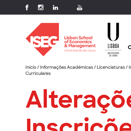
C
Início
/
Informações Académicas
/
Licenciaturas
/
I
Curriculares
Alteraçõ
Inscriçõe