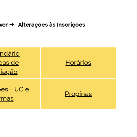
ver → Alterações às Inscrições
ndário
cas de
Horários
liação
ões – UC e
Propinas
rmas