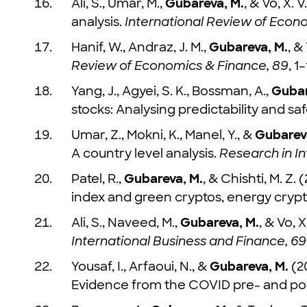
Ali, S., Umar, M.,
Gubareva, M.
, & Vo, X.
analysis.
International Review of Econo
Hanif, W., Andraz, J. M.,
Gubareva, M.
, &
Review of Economics & Finance, 89
, 1
Yang, J., Agyei, S. K., Bossman, A.,
Gubar
stocks: Analysing predictability and sa
Umar, Z., Mokni, K., Manel, Y., &
Gubarev
A country level analysis.
Research in In
Patel, R.,
Gubareva, M.
, & Chishti, M. 
index and green cryptos, energy crypto
Ali, S., Naveed, M.,
Gubareva, M.
, & Vo, 
International Business and Finance, 69
Yousaf, I., Arfaoui, N., &
Gubareva, M.
(20
Evidence from the COVID pre- and po