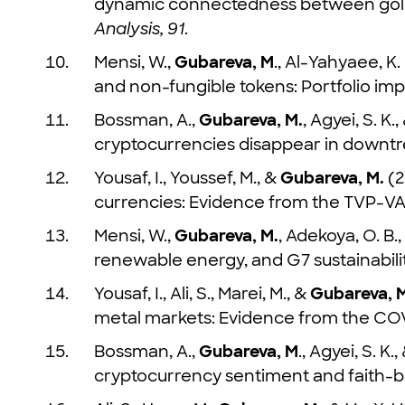
dynamic connectedness between gold
Analysis, 91
.
Mensi, W.,
Gubareva, M
., Al-Yahyaee, K
and non-fungible tokens: Portfolio imp
Bossman, A.,
Gubareva, M.
, Agyei, S. K
cryptocurrencies disappear in downt
Yousaf, I., Youssef, M., &
Gubareva, M.
(2
currencies: Evidence from the TVP-V
Mensi, W.,
Gubareva, M.
, Adekoya, O. B
renewable energy, and G7 sustainabili
Yousaf, I., Ali, S., Marei, M., &
Gubareva, 
metal markets: Evidence from the CO
Bossman, A.,
Gubareva, M
., Agyei, S.
cryptocurrency sentiment and faith-b