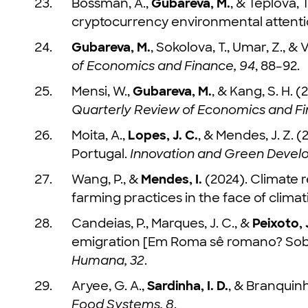
Bossman, A.,
Gubareva, M.
, & Teplova,
cryptocurrency environmental attention
Gubareva, M.
, Sokolova, T., Umar, Z., 
of Economics and Finance, 94
, 88–92.
Mensi, W.,
Gubareva, M.
, & Kang, S. H
Quarterly Review of Economics and Fi
Moita, A.,
Lopes, J. C.
, & Mendes, J. Z. 
Portugal.
Innovation and Green Devel
Wang, P., &
Mendes, I.
(2024). Climate r
farming practices in the face of climat
Candeias, P., Marques, J. C., &
Peixoto, 
emigration [Em Roma sê romano? Sob
Humana, 32
.
Aryee, G. A.,
Sardinha, I. D.
, & Branquinh
Food Systems, 8
.