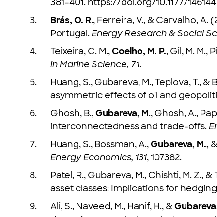
381–401.
https://doi.org/10.1177/14614
Brás, O. R
., Ferreira, V., & Carvalho, A
Portugal.
Energy Research & Social Sci
Teixeira, C. M.,
Coelho, M. P.
, Gil, M. M.
in Marine Science, 71
.
Huang, S., Gubareva, M., Teplova, T., &
asymmetric effects of oil and geopoliti
Ghosh, B.,
Gubareva, M
., Ghosh, A., Pa
interconnectedness and trade-offs.
E
Huang, S., Bossman, A.,
Gubareva, M.,
&
Energy Economics, 131
, 107382.
Patel, R., Gubareva, M., Chishti, M. Z
asset classes: Implications for hedgin
Ali, S., Naveed, M., Hanif, H., &
Gubareva