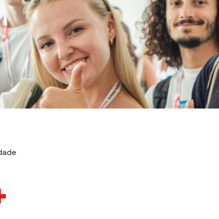
idade
+