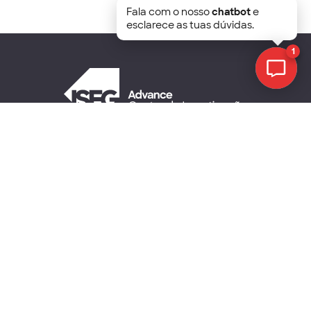
Fala com o nosso
chatbot
e
esclarece as tuas dúvidas.
1
Chat
Copyright © ISEG Lisbon School of Economics and
Management 2026