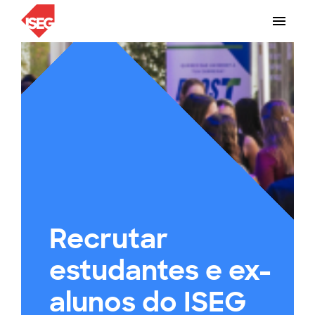
Recrutar
estudantes e ex-
alunos do ISEG