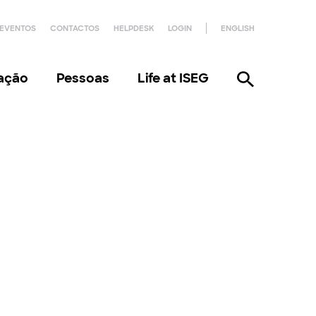
EVENTOS
CONTACTOS
HELPDESK
LOGIN
ENGLISH
gação
Pessoas
Life at ISEG