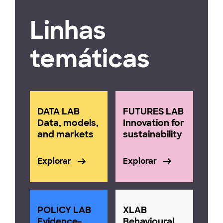
Linhas
temáticas
DATA LAB
FUTURES LAB
Data, models,
Innovation for
and markets
sustainability
Explorar
Explorar
POLICY LAB
XLAB
Evidence-
Behavioural