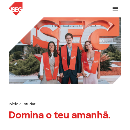
Início
/
Estudar
Domina o teu amanhã.