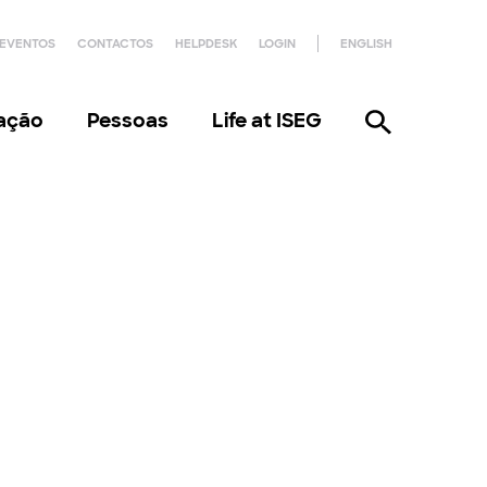
EVENTOS
CONTACTOS
HELPDESK
LOGIN
ENGLISH
gação
Pessoas
Life at ISEG