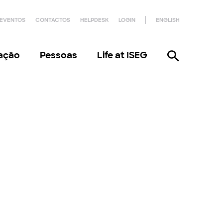
EVENTOS
CONTACTOS
HELPDESK
LOGIN
ENGLISH
gação
Pessoas
Life at ISEG