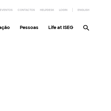
EVENTOS
CONTACTOS
HELPDESK
LOGIN
ENGLISH
gação
Pessoas
Life at ISEG