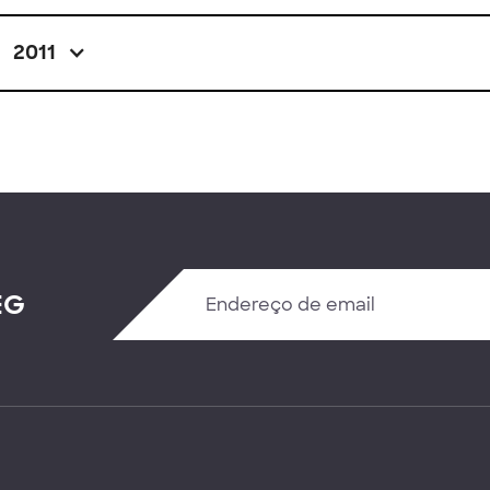
2011
EG