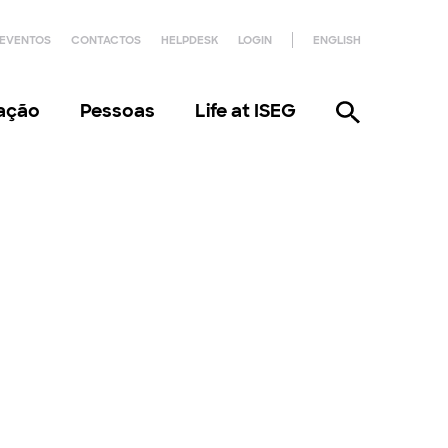
EVENTOS
CONTACTOS
HELPDESK
LOGIN
ENGLISH
gação
Pessoas
Life at ISEG