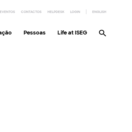
EVENTOS
CONTACTOS
HELPDESK
LOGIN
ENGLISH
gação
Pessoas
Life at ISEG