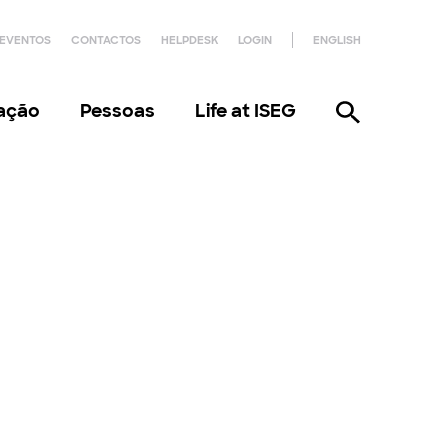
EVENTOS
CONTACTOS
HELPDESK
LOGIN
ENGLISH
gação
Pessoas
Life at ISEG