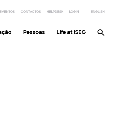
EVENTOS
CONTACTOS
HELPDESK
LOGIN
ENGLISH
gação
Pessoas
Life at ISEG