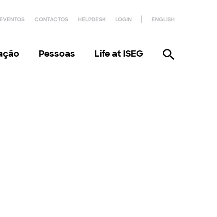
EVENTOS
CONTACTOS
HELPDESK
LOGIN
ENGLISH
gação
Pessoas
Life at ISEG