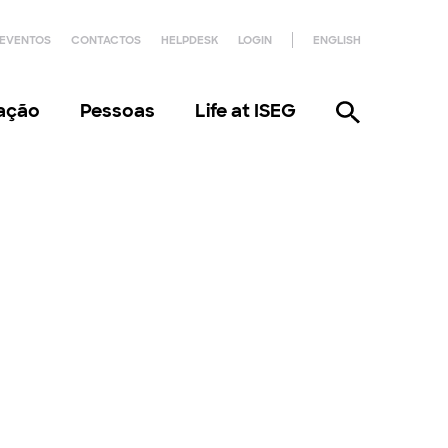
EVENTOS
CONTACTOS
HELPDESK
LOGIN
ENGLISH
gação
Pessoas
Life at ISEG