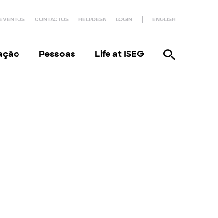
EVENTOS
CONTACTOS
HELPDESK
LOGIN
ENGLISH
gação
Pessoas
Life at ISEG