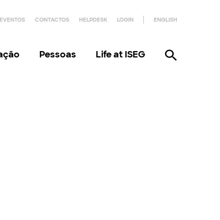
EVENTOS
CONTACTOS
HELPDESK
LOGIN
ENGLISH
gação
Pessoas
Life at ISEG