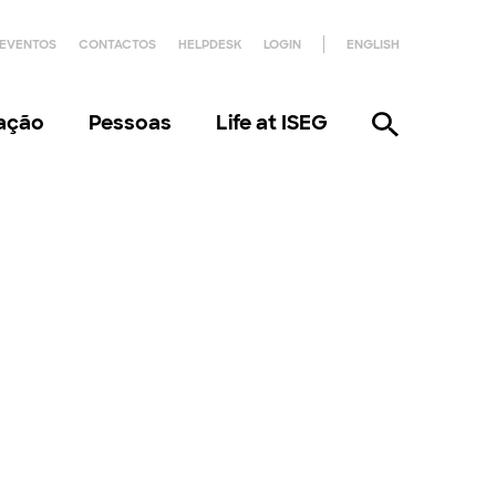
EVENTOS
CONTACTOS
HELPDESK
LOGIN
ENGLISH
gação
Pessoas
Life at ISEG