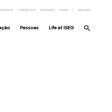
EVENTOS
CONTACTOS
HELPDESK
LOGIN
ENGLISH
gação
Pessoas
Life at ISEG