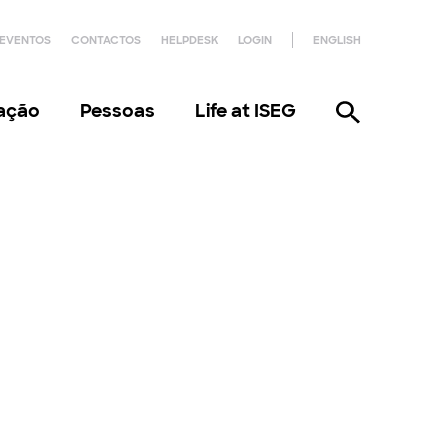
EVENTOS
CONTACTOS
HELPDESK
LOGIN
ENGLISH
gação
Pessoas
Life at ISEG