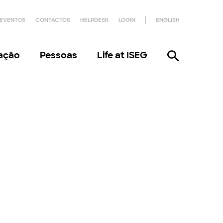
EVENTOS
CONTACTOS
HELPDESK
LOGIN
ENGLISH
gação
Pessoas
Life at ISEG