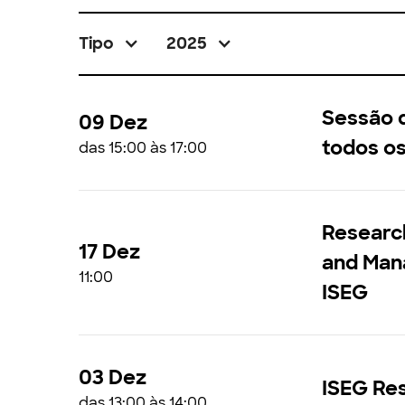
Tipo
2025
Sessão d
09 Dez
todos os
das 15:00 às 17:00
Researc
17 Dez
and Mana
11:00
ISEG
03 Dez
ISEG Res
das 13:00 às 14:00