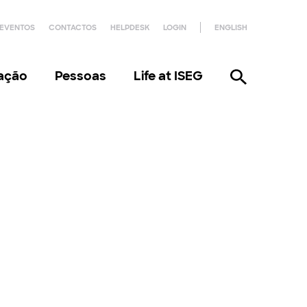
EVENTOS
CONTACTOS
HELPDESK
LOGIN
ENGLISH
gação
Pessoas
Life at ISEG