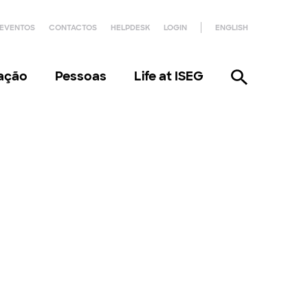
EVENTOS
CONTACTOS
HELPDESK
LOGIN
ENGLISH
gação
Pessoas
Life at ISEG