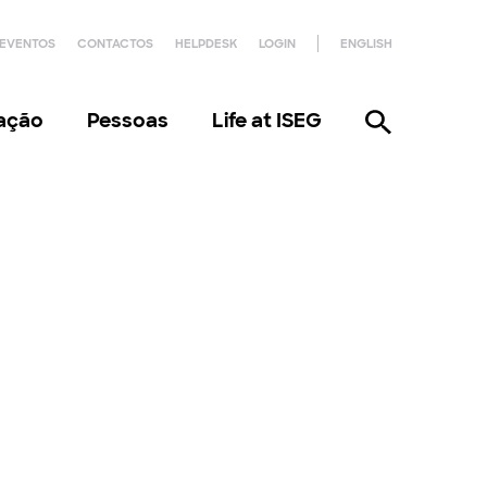
EVENTOS
CONTACTOS
HELPDESK
LOGIN
ENGLISH
gação
Pessoas
Life at ISEG